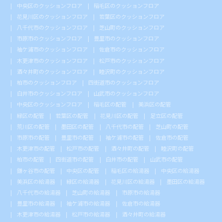
中央区のクッションフロア
稲毛区のクッションフロア
花見川区のクッションフロア
若葉区のクッションフロア
八千代市のクッションフロア
芝山町のクッションフロア
市原市のクッションフロア
豊里市のクッションフロア
袖ケ浦市のクッションフロア
佐倉市のクッションフロア
木更津市のクッションフロア
松戸市のクッションフロア
酒々井町のクッションフロア
睦沢町のクッションフロア
柏市のクッションフロア
四街道市のクッションフロア
白井市のクッションフロア
山武市のクッションフロア
中央区のクッションフロア
稲毛区の配管
美浜区の配管
緑区の配管
若葉区の配管
花見川区の配管
足立区の配管
荒川区の配管
墨田区の配管
八千代市の配管
芝山町の配管
市原市の配管
豊里市の配管
袖ケ浦市の配管
佐倉市の配管
木更津市の配管
松戸市の配管
酒々井町の配管
睦沢町の配管
柏市の配管
四街道市の配管
白井市の配管
山武市の配管
鎌ヶ谷市の配管
中央区の配管
稲毛区の給湯器
中央区の給湯器
美浜区の給湯器
緑区の給湯器
花見川区の給湯器
墨田区の給湯器
八千代市の給湯器
芝山町の給湯器
市原市の給湯器
豊里市の給湯器
袖ケ浦市の給湯器
佐倉市の給湯器
木更津市の給湯器
松戸市の給湯器
酒々井町の給湯器