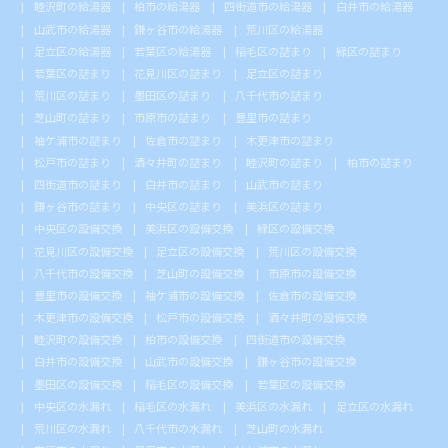
睦沢町の給湯器
柏市の給湯器
四街道市の給湯器
白井市の給湯器
山武市の給湯器
鎌ヶ谷市の給湯器
荒川区の給湯器
足立区の給湯器
若葉区の給湯器
稲毛区の詰まり
緑区の詰まり
若葉区の詰まり
花見川区の詰まり
足立区の詰まり
荒川区の詰まり
墨田区の詰まり
八千代市の詰まり
芝山町の詰まり
市原市の詰まり
豊里市の詰まり
袖ケ浦市の詰まり
佐倉市の詰まり
木更津市の詰まり
松戸市の詰まり
酒々井町の詰まり
睦沢町の詰まり
柏市の詰まり
四街道市の詰まり
白井市の詰まり
山武市の詰まり
鎌ヶ谷市の詰まり
中央区の詰まり
美浜区の詰まり
中央区の設備交換
美浜区の設備交換
緑区の設備交換
花見川区の設備交換
足立区の設備交換
荒川区の設備交換
八千代市の設備交換
芝山町の設備交換
市原市の設備交換
豊里市の設備交換
袖ケ浦市の設備交換
佐倉市の設備交換
木更津市の設備交換
松戸市の設備交換
酒々井町の設備交換
睦沢町の設備交換
柏市の設備交換
四街道市の設備交換
白井市の設備交換
山武市の設備交換
鎌ヶ谷市の設備交換
墨田区の設備交換
稲毛区の設備交換
若葉区の設備交換
中央区の水漏れ
稲毛区の水漏れ
美浜区の水漏れ
足立区の水漏れ
荒川区の水漏れ
八千代市の水漏れ
芝山町の水漏れ