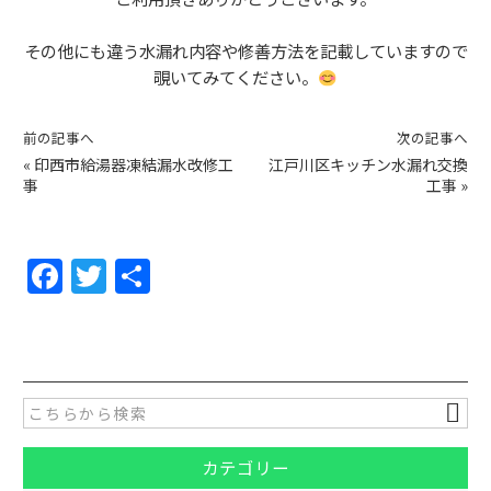
その他にも違う水漏れ内容や修善方法を記載していますので
覗いてみてください。
前の記事へ
次の記事へ
«
印西市給湯器凍結漏水改修工
江戸川区キッチン水漏れ交換
事
工事
»
F
T
共
a
w
有
c
itt
e
er
b
o
カテゴリー
o