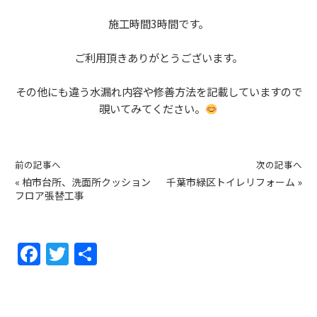
施工時間3時間です。
ご利用頂きありがとうございます。
その他にも違う水漏れ内容や修善方法を記載していますので
覗いてみてください。
前の記事へ
次の記事へ
«
柏市台所、洗面所クッション
千葉市緑区トイレリフォーム
»
フロア張替工事
F
T
共
a
w
有
c
itt