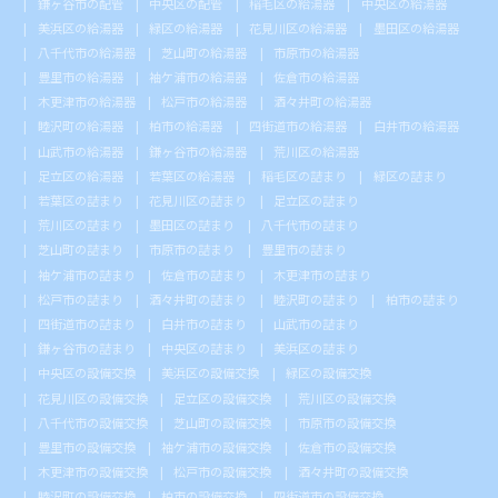
鎌ヶ谷市の配管
中央区の配管
稲毛区の給湯器
中央区の給湯器
美浜区の給湯器
緑区の給湯器
花見川区の給湯器
墨田区の給湯器
八千代市の給湯器
芝山町の給湯器
市原市の給湯器
豊里市の給湯器
袖ケ浦市の給湯器
佐倉市の給湯器
木更津市の給湯器
松戸市の給湯器
酒々井町の給湯器
睦沢町の給湯器
柏市の給湯器
四街道市の給湯器
白井市の給湯器
山武市の給湯器
鎌ヶ谷市の給湯器
荒川区の給湯器
足立区の給湯器
若葉区の給湯器
稲毛区の詰まり
緑区の詰まり
若葉区の詰まり
花見川区の詰まり
足立区の詰まり
荒川区の詰まり
墨田区の詰まり
八千代市の詰まり
芝山町の詰まり
市原市の詰まり
豊里市の詰まり
袖ケ浦市の詰まり
佐倉市の詰まり
木更津市の詰まり
松戸市の詰まり
酒々井町の詰まり
睦沢町の詰まり
柏市の詰まり
四街道市の詰まり
白井市の詰まり
山武市の詰まり
鎌ヶ谷市の詰まり
中央区の詰まり
美浜区の詰まり
中央区の設備交換
美浜区の設備交換
緑区の設備交換
花見川区の設備交換
足立区の設備交換
荒川区の設備交換
八千代市の設備交換
芝山町の設備交換
市原市の設備交換
豊里市の設備交換
袖ケ浦市の設備交換
佐倉市の設備交換
木更津市の設備交換
松戸市の設備交換
酒々井町の設備交換
睦沢町の設備交換
柏市の設備交換
四街道市の設備交換