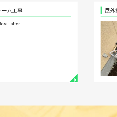
屋外排水枡改修工事
◥