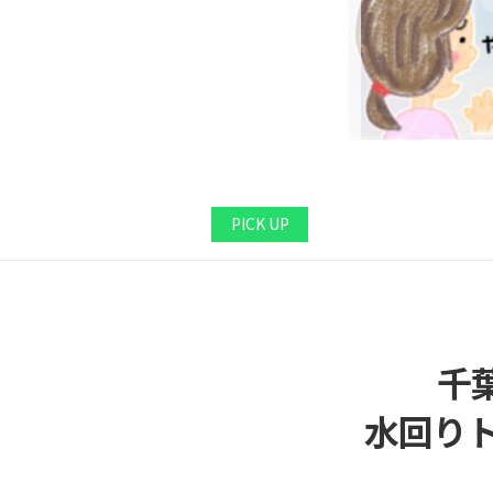
PICK UP
千
水回り