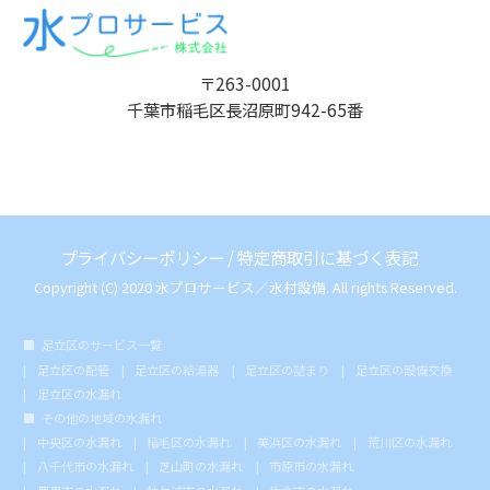
〒263-0001
千葉市稲毛区長沼原町942-65番
プライバシーポリシー
/
特定商取引に基づく表記
Copyright (C) 2020 水プロサービス／水村設備. All rights Reserved.
足立区のサービス一覧
足立区の配管
足立区の給湯器
足立区の詰まり
足立区の設備交換
足立区の水漏れ
その他の地域の水漏れ
中央区の水漏れ
稲毛区の水漏れ
美浜区の水漏れ
荒川区の水漏れ
八千代市の水漏れ
芝山町の水漏れ
市原市の水漏れ