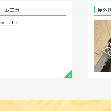
屋外排水枡改修工事
◥