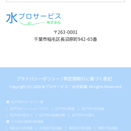
〒263-0001
千葉市稲毛区長沼原町942-65番
プライバシーポリシー
/
特定商取引に基づく表記
Copyright (C) 2020 水プロサービス／水村設備. All rights Reserved.
松戸市のサービス一覧
松戸市のクッションフロア
松戸市の配管
松戸市の給湯器
松戸市の詰まり
松戸市の設備交換
松戸市の水漏れ
その他の地域の給湯器
稲毛区の給湯器
中央区の給湯器
美浜区の給湯器
緑区の給湯器