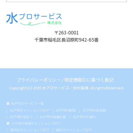
〒263-0001
千葉市稲毛区長沼原町942-65番
プライバシーポリシー
/
特定商取引に基づく表記
Copyright (C) 2020 水プロサービス／水村設備. All rights Reserved.
松戸市のサービス一覧
松戸市のクッションフロア
松戸市の配管
松戸市の給湯器
松戸市の詰まり
松戸市の設備交換
松戸市の水漏れ
その他の地域のクッションフロア
美浜区のクッションフロア
緑区のクッションフロア