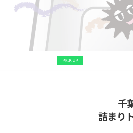
PICK UP
千
詰まり