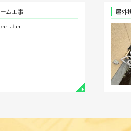
屋外排水枡改修工事
◥