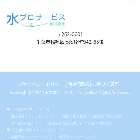
〒263-0001
千葉市稲毛区長沼原町942-65番
プライバシーポリシー
/
特定商取引に基づく表記
Copyright (C) 2020 水プロサービス／水村設備. All rights Reserved.
四街道市のサービス一覧
四街道市のクッションフロア
四街道市の配管
四街道市の給湯器
四街道市の詰まり
四街道市の設備交換
四街道市の水漏れ
その他の地域のクッションフロア
美浜区のクッションフロア
緑区のクッションフロア