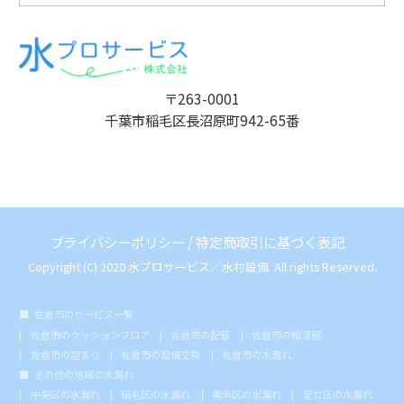
〒263-0001
千葉市稲毛区長沼原町942-65番
プライバシーポリシー
/
特定商取引に基づく表記
Copyright (C) 2020 水プロサービス／水村設備. All rights Reserved.
佐倉市のサービス一覧
佐倉市のクッションフロア
佐倉市の配管
佐倉市の給湯器
佐倉市の詰まり
佐倉市の設備交換
佐倉市の水漏れ
その他の地域の水漏れ
中央区の水漏れ
稲毛区の水漏れ
美浜区の水漏れ
足立区の水漏れ